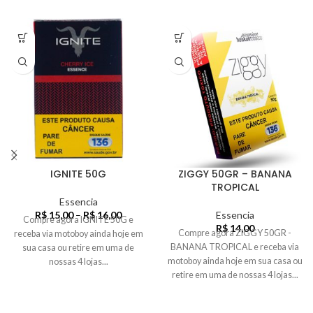
IGNITE 50G
ZIGGY 50GR – BANANA
TROPICAL
Essencia
R$
15,00
–
R$
16,00
Essencia
Compre agora IGNITE 50G e
R$
14,00
Compre agora ZIGGY 50GR -
receba via motoboy ainda hoje em
BANANA TROPICAL e receba via
sua casa ou retire em uma de
motoboy ainda hoje em sua casa ou
nossas 4 lojas...
retire em uma de nossas 4 lojas...