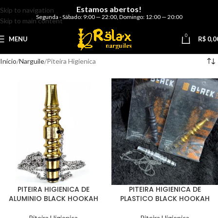
Estamos abertos!
Skip to navigation
Segunda - Sábado: 9:00 — 22:00
,
Domingo: 12:00 — 20:00
Skip to main content
0
MENU
R$
0,0
Início
Narguile
Piteira Higienica
PITEIRA HIGIENICA DE
PITEIRA HIGIENICA DE
ALUMINIO BLACK HOOKAH
PLASTICO BLACK HOOKAH
Piteira Higienica
Piteira Higienica