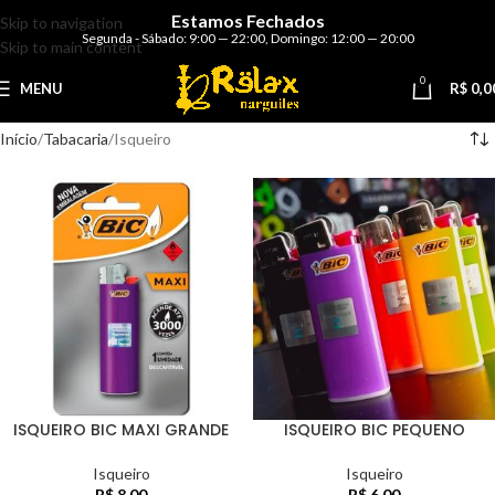
Estamos Fechados
Skip to navigation
Segunda - Sábado: 9:00 — 22:00
,
Domingo: 12:00 — 20:00
Skip to main content
0
MENU
R$
0,0
Início
Tabacaria
Isqueiro
ISQUEIRO BIC MAXI GRANDE
ISQUEIRO BIC PEQUENO
Isqueiro
Isqueiro
R$
8,00
R$
6,00