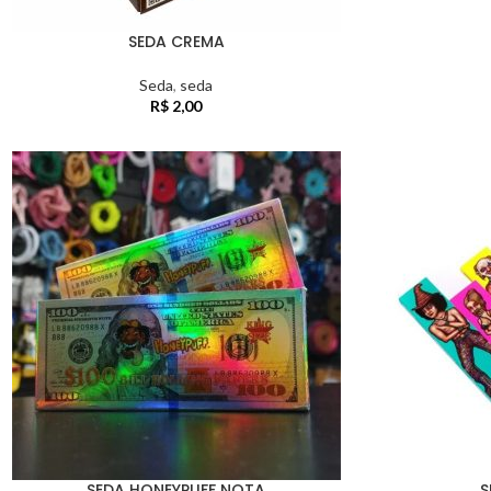
SEDA CREMA
Seda
,
seda
R$
2,00
SEDA HONEYPUFF NOTA
S