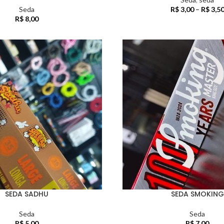
Seda
R$
3,00
–
R$
3,5
R$
8,00
SEDA SADHU
SEDA SMOKING
Seda
Seda
R$
5,00
R$
7,00