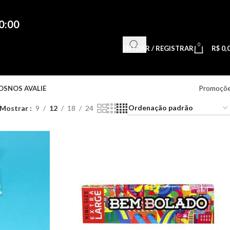
0:00
0
ENTRAR / REGISTRAR
R$
0,
Promoçõ
OS
NOS AVALIE
Mostrar
9
12
18
24