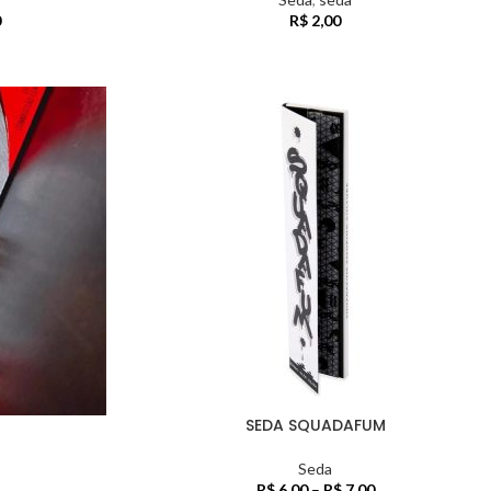
0
R$
2,00
SEDA SQUADAFUM
Seda
R$
6,00
–
R$
7,00