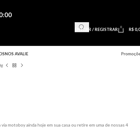
0:00
0
ENTRAR / REGISTRAR
R$
0,
Promoçõ
OS
NOS AVALIE
0g
via motoboy ainda hoje em sua casa ou retire em uma de nossas 4