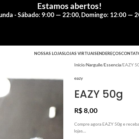
Estamos abertos!
unda - Sábado: 9:00 — 22:00
,
Domingo: 12:00 — 2
NOSSAS LOJAS
LOJAS VIRTUAIS
ENDEREÇOS
CONTAT
Início
Narguile
Essencia
EAZY 5
eazy
EAZY 50g
R$
8,00
Compre agora EAZY 50g e receba 
lojas…