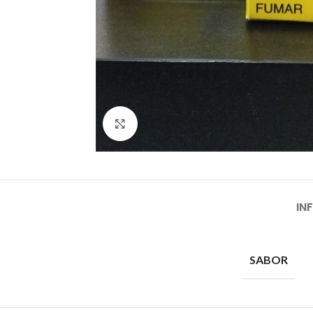
Clique para ampliar
IN
SABOR