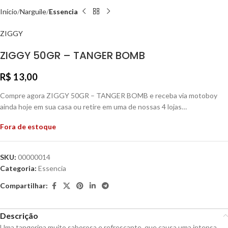
Início
Narguile
Essencia
ZIGGY
ZIGGY 50GR – TANGER BOMB
R$
13,00
Compre agora ZIGGY 50GR – TANGER BOMB e receba via motoboy
ainda hoje em sua casa ou retire em uma de nossas 4 lojas…
Fora de estoque
SKU:
00000014
Categoria:
Essencia
Compartilhar:
Descrição
Uma tangerina muito saborosa e refrescante, que causa uma intensa