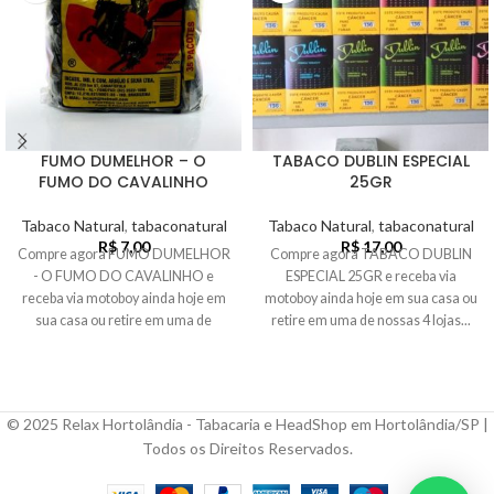
FUMO DUMELHOR – O
TABACO DUBLIN ESPECIAL
FUMO DO CAVALINHO
25GR
Tabaco Natural
,
tabaconatural
Tabaco Natural
,
tabaconatural
R$
7,00
R$
17,00
Compre agora FUMO DUMELHOR
Compre agora TABACO DUBLIN
- O FUMO DO CAVALINHO e
ESPECIAL 25GR e receba via
receba via motoboy ainda hoje em
motoboy ainda hoje em sua casa ou
sua casa ou retire em uma de
retire em uma de nossas 4 lojas...
nossas 4 lojas...
© 2025 Relax Hortolândia - Tabacaria e HeadShop em Hortolândia/SP |
Todos os Direitos Reservados.