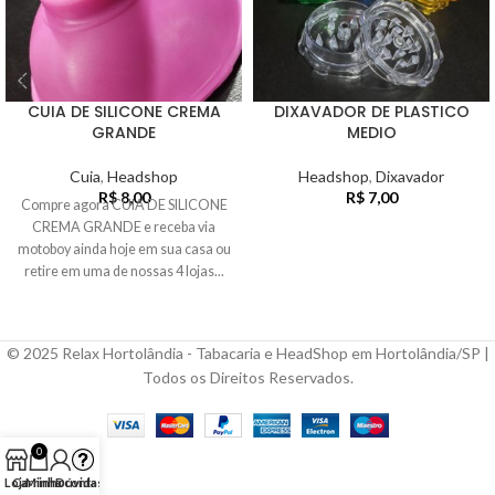
CUIA DE SILICONE CREMA
DIXAVADOR DE PLASTICO
GRANDE
MEDIO
Cuia
,
Headshop
Headshop
,
Dixavador
R$
8,00
R$
7,00
Compre agora CUIA DE SILICONE
CREMA GRANDE e receba via
motoboy ainda hoje em sua casa ou
retire em uma de nossas 4 lojas...
© 2025 Relax Hortolândia - Tabacaria e HeadShop em Hortolândia/SP |
Todos os Direitos Reservados.
0
Loja
Carrinho
Minha conta
Dúvidas?