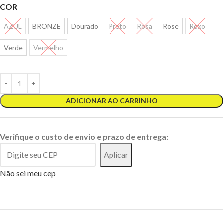
COR
AZUL
BRONZE
Dourado
Preto
Rosa
Rose
Roxo
Verde
Vermelho
ADICIONAR AO CARRINHO
Verifique o custo de envio e prazo de entrega:
Aplicar
Não sei meu cep