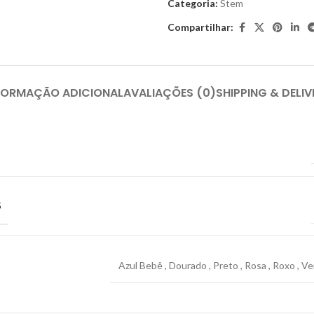
Categoria:
Stem
Compartilhar:
FORMAÇÃO ADICIONAL
AVALIAÇÕES (0)
SHIPPING & DELIV
S
Azul Bebê
,
Dourado
,
Preto
,
Rosa
,
Roxo
,
Ve