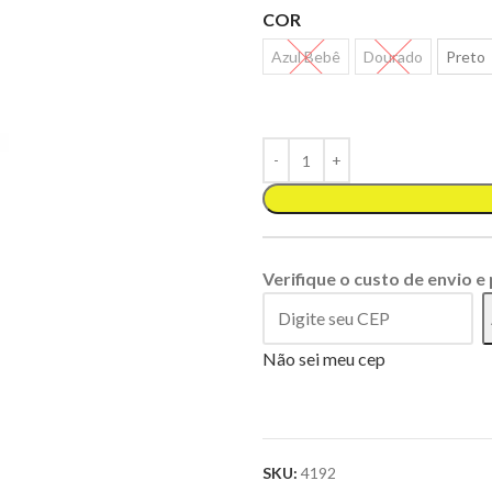
COR
Azul Bebê
Dourado
Preto
Verifique o custo de envio e
Não sei meu cep
SKU:
4192