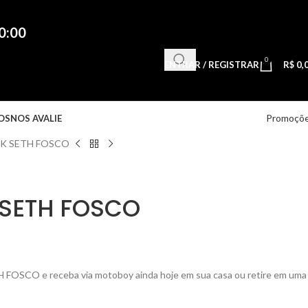
0:00
0
ENTRAR / REGISTRAR
R$
0,
Promoçõ
OS
NOS AVALIE
IK SETH FOSCO
 SETH FOSCO
OSCO e receba via motoboy ainda hoje em sua casa ou retire em uma