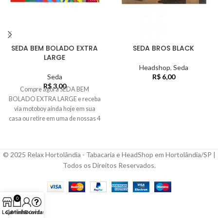
SEDA BEM BOLADO EXTRA
SEDA BROS BLACK
LARGE
Headshop
,
Seda
Seda
R$
6,00
R$
3,00
Compre agora SEDA BEM
BOLADO EXTRA LARGE e receba
via motoboy ainda hoje em sua
casa ou retire em uma de nossas 4
lojas...
© 2025 Relax Hortolândia - Tabacaria e HeadShop em Hortolândia/SP |
Todos os Direitos Reservados.
0
Loja
Carrinho
Minha conta
Dúvidas?