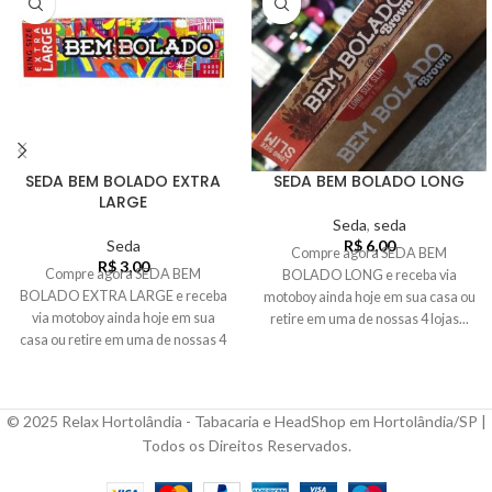
SEDA BEM BOLADO EXTRA
SEDA BEM BOLADO LONG
LARGE
Seda
,
seda
Seda
R$
6,00
Compre agora SEDA BEM
R$
3,00
Compre agora SEDA BEM
BOLADO LONG e receba via
BOLADO EXTRA LARGE e receba
motoboy ainda hoje em sua casa ou
via motoboy ainda hoje em sua
retire em uma de nossas 4 lojas...
casa ou retire em uma de nossas 4
lojas...
© 2025 Relax Hortolândia - Tabacaria e HeadShop em Hortolândia/SP |
Todos os Direitos Reservados.