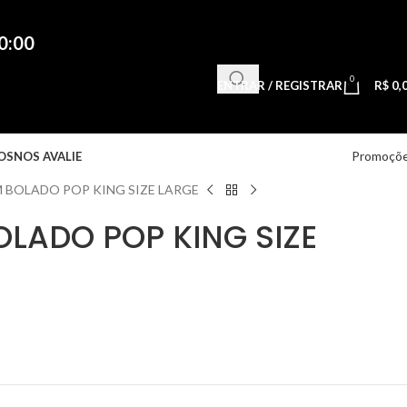
0:00
0
ENTRAR / REGISTRAR
R$
0,
Promoçõ
OS
NOS AVALIE
 BOLADO POP KING SIZE LARGE
OLADO POP KING SIZE