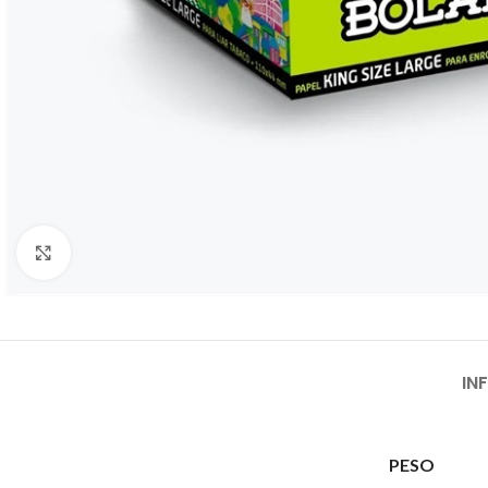
Clique para ampliar
IN
PESO