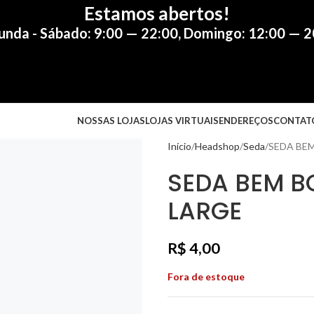
Estamos abertos!
unda - Sábado: 9:00 — 22:00
,
Domingo: 12:00 — 2
NOSSAS LOJAS
LOJAS VIRTUAIS
ENDEREÇOS
CONTAT
Início
Headshop
Seda
SEDA BEM
SEDA BEM B
LARGE
R$
4,00
Fora de estoque