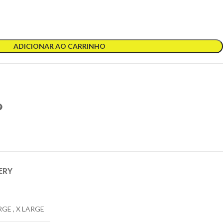
ADICIONAR AO CARRINHO
ERY
RGE
,
X LARGE