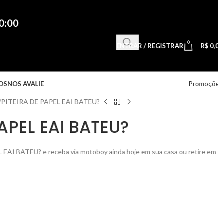
0:00
0
ENTRAR / REGISTRAR
R$
0,
Promoçõ
OS
NOS AVALIE
PITEIRA DE PAPEL EAI BATEU?
PAPEL EAI BATEU?
AI BATEU? e receba via motoboy ainda hoje em sua casa ou retire em