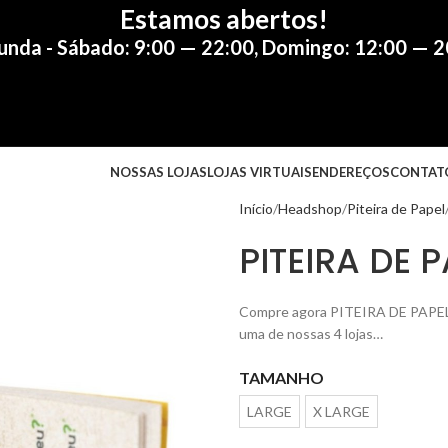
Estamos abertos!
unda - Sábado: 9:00 — 22:00
,
Domingo: 12:00 — 2
NOSSAS LOJAS
LOJAS VIRTUAIS
ENDEREÇOS
CONTAT
Início
Headshop
Piteira de Papel
PITEIRA DE 
Compre agora PITEIRA DE PAPEL E
uma de nossas 4 lojas…
TAMANHO
LARGE
X LARGE