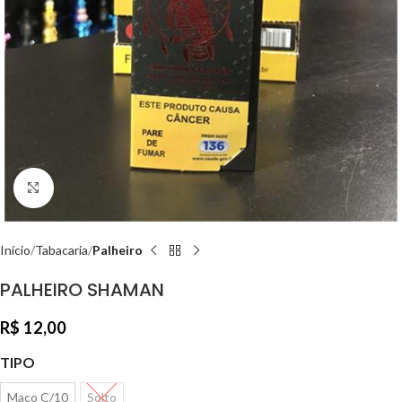
Clique para ampliar
Início
Tabacaria
Palheiro
PALHEIRO SHAMAN
R$
12,00
TIPO
Maço C/10
Solto