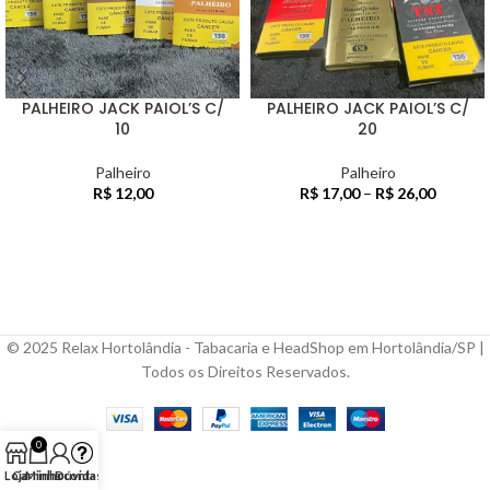
PALHEIRO JACK PAIOL’S C/
PALHEIRO JACK PAIOL’S C/
10
20
Palheiro
Palheiro
R$
12,00
R$
17,00
–
R$
26,00
© 2025 Relax Hortolândia - Tabacaria e HeadShop em Hortolândia/SP |
Todos os Direitos Reservados.
0
Loja
Carrinho
Minha conta
Dúvidas?