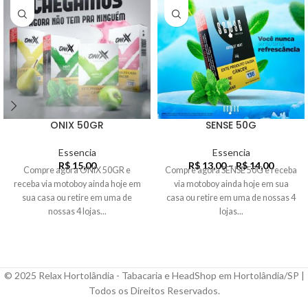
ONIX 50GR
SENSE 50G
Essencia
Essencia
R$
15,00
R$
13,00
–
R$
14,00
Compre agora ONIX 50GR e
Compre agora SENSE 50G e receba
receba via motoboy ainda hoje em
via motoboy ainda hoje em sua
sua casa ou retire em uma de
casa ou retire em uma de nossas 4
nossas 4 lojas...
lojas...
© 2025 Relax Hortolândia - Tabacaria e HeadShop em Hortolândia/SP |
Todos os Direitos Reservados.