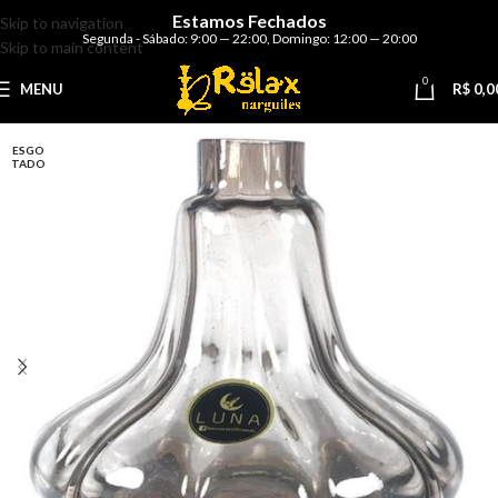
Estamos Fechados
Skip to navigation
Segunda - Sábado: 9:00 — 22:00
,
Domingo: 12:00 — 20:00
Skip to main content
0
MENU
R$
0,0
ESGO
TADO