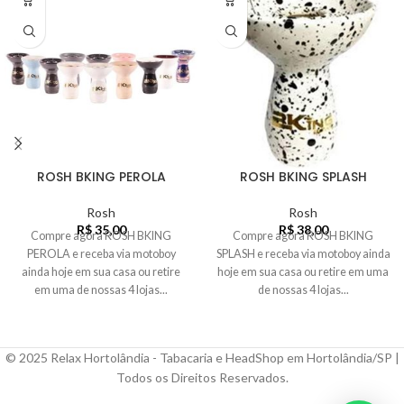
ROSH BKING PEROLA
ROSH BKING SPLASH
Rosh
Rosh
R$
35,00
R$
38,00
Compre agora ROSH BKING
Compre agora ROSH BKING
PEROLA e receba via motoboy
SPLASH e receba via motoboy ainda
ainda hoje em sua casa ou retire
hoje em sua casa ou retire em uma
em uma de nossas 4 lojas...
de nossas 4 lojas...
© 2025 Relax Hortolândia - Tabacaria e HeadShop em Hortolândia/SP |
Todos os Direitos Reservados.