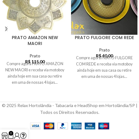
PRATO AMAZON NEW
PRATO FULGORE COM REDE
MAORI
Prato
Prato
R$
40,00
Compre agora PRATO FULGORE
R$
115,00
Compre agora PRATO AMAZON
COM REDE e receba via motoboy
NEW MAORI e receba via motoboy
ainda hoje em sua casa ou retire
ainda hoje em sua casa ou retire
em uma de nossas 4 lojas...
em uma de nossas 4 lojas...
© 2025 Relax Hortolândia - Tabacaria e HeadShop em Hortolândia/SP |
Todos os Direitos Reservados.
0