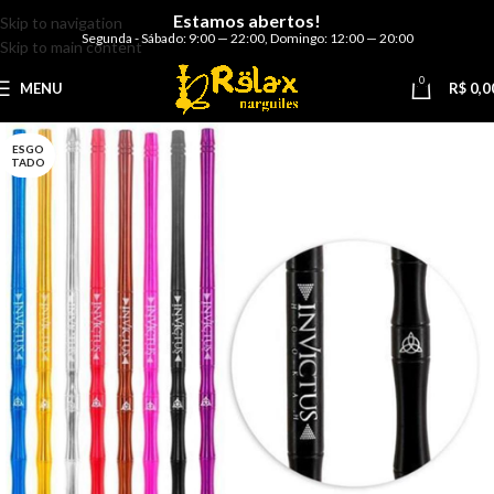
Estamos abertos!
Skip to navigation
Segunda - Sábado: 9:00 — 22:00
,
Domingo: 12:00 — 20:00
Skip to main content
0
MENU
R$
0,0
ESGO
TADO