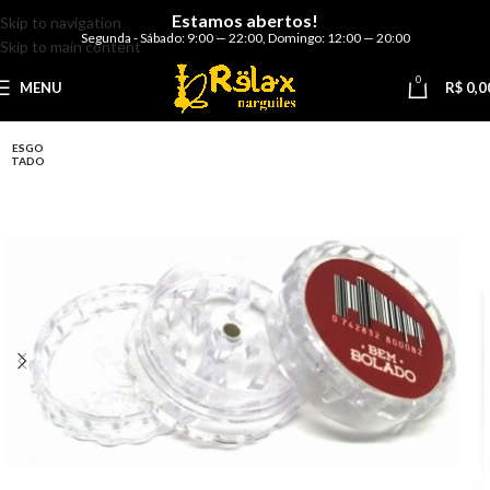
Estamos abertos!
Skip to navigation
Segunda - Sábado: 9:00 — 22:00
,
Domingo: 12:00 — 20:00
Skip to main content
0
MENU
R$
0,0
ESGO
TADO