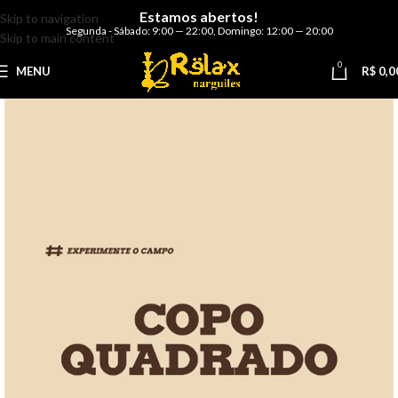
Estamos abertos!
Skip to navigation
Segunda - Sábado: 9:00 — 22:00
,
Domingo: 12:00 — 20:00
Skip to main content
0
MENU
R$
0,0