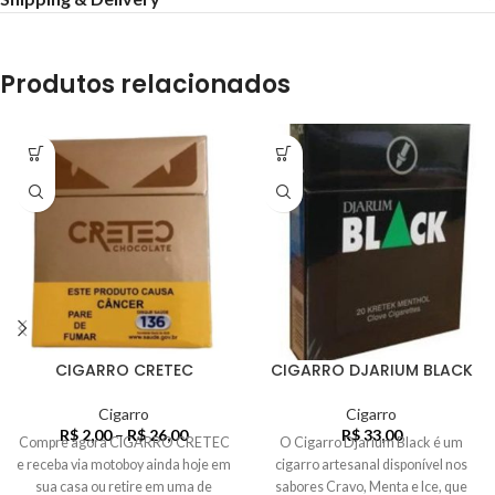
Produtos relacionados
CIGARRO CRETEC
CIGARRO DJARIUM BLACK
Cigarro
Cigarro
R$
2,00
–
R$
26,00
R$
33,00
Compre agora CIGARRO CRETEC
O Cigarro Djarium Black é um
e receba via motoboy ainda hoje em
cigarro artesanal disponível nos
sua casa ou retire em uma de
sabores Cravo, Menta e Ice, que