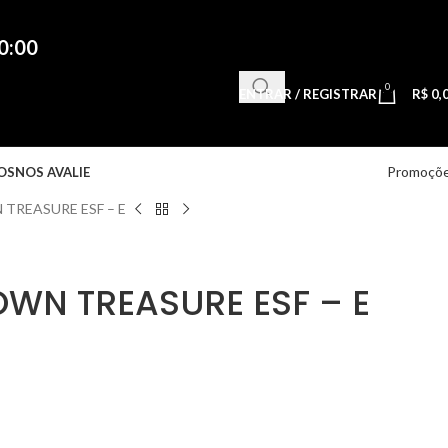
0:00
0
ENTRAR / REGISTRAR
R$
0,
Promoçõ
OS
NOS AVALIE
TREASURE ESF – E
WN TREASURE ESF – E