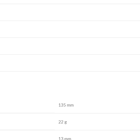
135 mm
22 g
13 mm