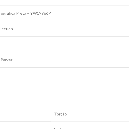
rografica Preta – YW19966P
llection
 Parker
Torção